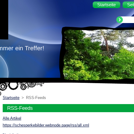
Startseite
Sei
mmer ein Treffer!
Startseite
>
RSS-Feeds
RSS-Feeds
Alle Artikel
https://schesperkebilder.webnode.page/rss/all.xml