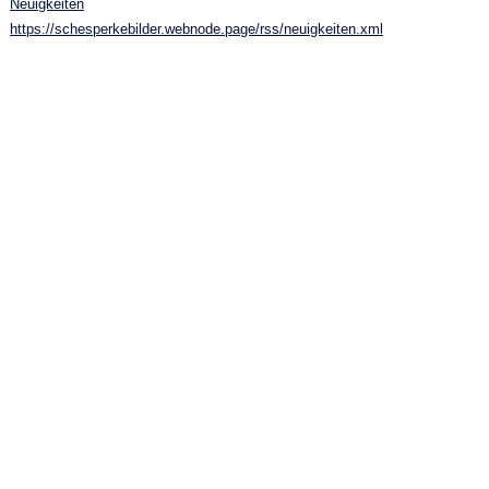
Neuigkeiten
https://schesperkebilder.webnode.page/rss/neuigkeiten.xml